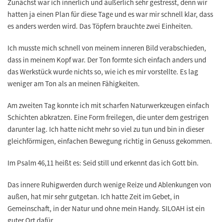
Zunächst war ich innerlich und äußerlich sehr gestresst, denn wir
hatten ja einen Plan für diese Tage und es war mir schnell klar, dass
es anders werden wird. Das Töpfern brauchte zwei Einheiten.
Ich musste mich schnell von meinem inneren Bild verabschieden,
dass in meinem Kopf war. Der Ton formte sich einfach anders und
das Werkstück wurde nichts so, wie ich es mir vorstellte. Es lag
weniger am Ton als an meinen Fähigkeiten.
Am zweiten Tag konnte ich mit scharfen Naturwerkzeugen einfach
Schichten abkratzen. Eine Form freilegen, die unter dem gestrigen
darunter lag. Ich hatte nicht mehr so viel zu tun und bin in dieser
gleichförmigen, einfachen Bewegung richtig in Genuss gekommen.
Im Psalm 46,11 heißt es: Seid still und erkennt das ich Gott bin.
Das innere Ruhigwerden durch wenige Reize und Ablenkungen von
außen, hat mir sehr gutgetan. Ich hatte Zeit im Gebet, in
Gemeinschaft, in der Natur und ohne mein Handy. SILOAH ist ein
guter Ort dafür.