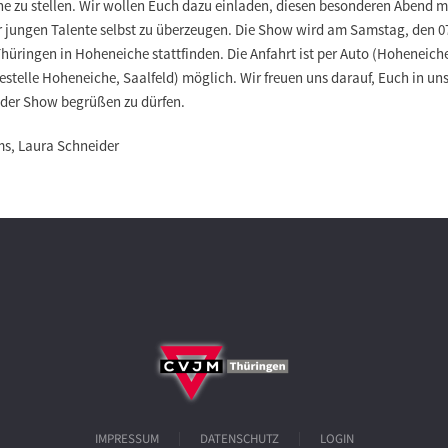
ne zu stellen. Wir wollen Euch dazu einladen, diesen besonderen Abend m
r jungen Talente selbst zu überzeugen. Die Show wird am Samstag, den 07
ingen in Hoheneiche stattfinden. Die Anfahrt ist per Auto (Hoheneiche
stelle Hoheneiche, Saalfeld) möglich. Wir freuen uns darauf, Euch in u
der Show begrüßen zu dürfen.
s, Laura Schneider
IMPRESSUM
DATENSCHUTZ
LOGIN