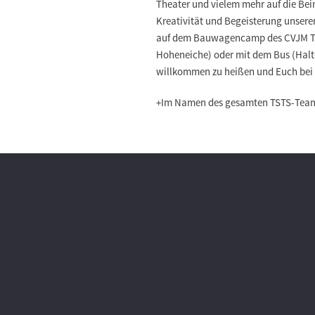
Theater und vielem mehr auf die Bei
Kreativität und Begeisterung unsere
auf dem Bauwagencamp des CVJM Thür
Hoheneiche) oder mit dem Bus (Halte
willkommen zu heißen und Euch bei 
+Im Namen des gesamten TSTS-Team