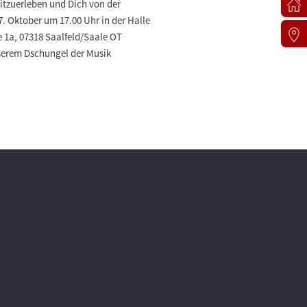
itzuerleben und Dich von der
. Oktober um 17.00 Uhr in der Halle
 1a, 07318 Saalfeld/Saale OT
nserem Dschungel der Musik