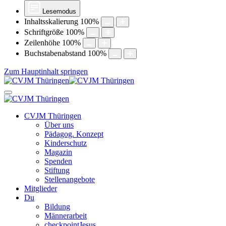
Lesemodus
Inhaltsskalierung
100
%
Schriftgröße
100
%
Zeilenhöhe
100
%
Buchstabenabstand
100
%
Zum Hauptinhalt springen
CVJM Thüringen
Über uns
Pädagog. Konzept
Kinderschutz
Magazin
Spenden
Stiftung
Stellenangebote
Mitglieder
Du
Bildung
Männerarbeit
checkpointJesus