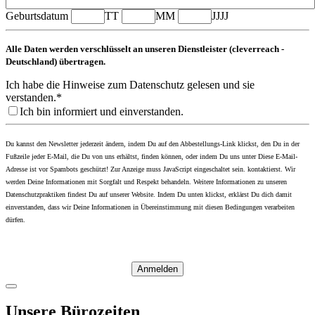
Geburtsdatum
TT
MM
JJJJ
Alle Daten werden verschlüsselt an unseren Dienstleister (cleverreach -
Deutschland) übertragen.
Ich habe die Hinweise zum Datenschutz gelesen und sie
verstanden.*
Ich bin informiert und einverstanden.
Du kannst den Newsletter jederzeit ändern, indem Du auf den Abbestellungs-Link klickst, den Du in der
Fußzeile jeder E-Mail, die Du von uns erhältst, finden können, oder indem Du uns unter
Diese E-Mail-
Adresse ist vor Spambots geschützt! Zur Anzeige muss JavaScript eingeschaltet sein.
kontaktierst. Wir
werden Deine Informationen mit Sorgfalt und Respekt behandeln. Weitere Informationen zu unseren
Datenschutzpraktiken findest Du auf unserer Website. Indem Du unten klickst, erklärst Du dich damit
einverstanden, dass wir Deine Informationen in Übereinstimmung mit diesen Bedingungen verarbeiten
dürfen.
Anmelden
Unsere Bürozeiten