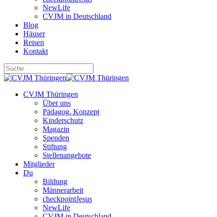
NewLife
CVJM in Deutschland
Blog
Häuser
Reisen
Kontakt
CVJM Thüringen
Über uns
Pädagog. Konzept
Kinderschutz
Magazin
Spenden
Stiftung
Stellenangebote
Mitglieder
Du
Bildung
Männerarbeit
checkpointJesus
NewLife
CVJM in Deutschland