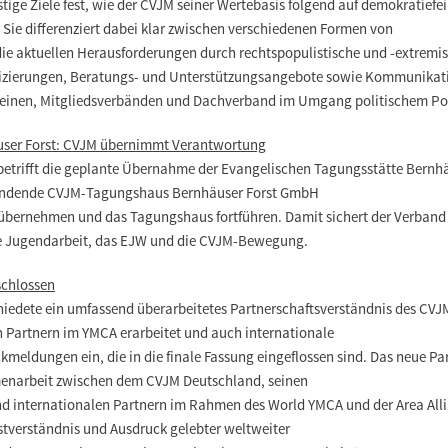
istige Ziele fest, wie der CVJM seiner Wertebasis folgend auf demokratiefe
 Sie differenziert dabei klar zwischen verschiedenen Formen von
ie aktuellen Herausforderungen durch rechtspopulistische und -extremis
zierungen, Beratungs- und Unterstützungsangebote sowie Kommunikati
reinen, Mitgliedsverbänden und Dachverband im Umgang politischem P
user Forst: CVJM übernimmt Verantwortung
betrifft die geplante Übernahme der Evangelischen Tagungsstätte Bernhä
ründende CVJM-Tagungshaus Bernhäuser Forst GmbH
6 übernehmen und das Tagungshaus fortführen. Damit sichert der Verband l
he Jugendarbeit, das EJW und die CVJM-Bewegung.
schlossen
iedete ein umfassend überarbeitetes Partnerschaftsverständnis des CVJM
 Partnern im YMCA erarbeitet und auch internationale
eldungen ein, die in die finale Fassung eingeflossen sind. Das neue Par
narbeit zwischen dem CVJM Deutschland, seinen
nd internationalen Partnern im Rahmen des World YMCA und der Area Alli
bstverständnis und Ausdruck gelebter weltweiter