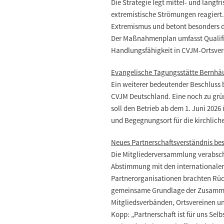
Die Strategie legt mittel- und langfr
extremistische Strömungen reagiert.
Extremismus und betont besonders d
Der Maßnahmenplan umfasst Qualifi
Handlungsfähigkeit in CVJM-Ortsve
Evangelische Tagungsstätte Bernhä
Ein weiterer bedeutender Beschluss 
CVJM Deutschland. Eine noch zu g
soll den Betrieb ab dem 1. Juni 202
und Begegnungsort für die kirchlic
Neues Partnerschaftsverständnis be
Die Mitgliederversammlung verabsch
Abstimmung mit den internationalen
Partnerorganisationen brachten Rückm
gemeinsame Grundlage der Zusamme
Mitgliedsverbänden, Ortsvereinen u
Kopp: „Partnerschaft ist für uns Sel