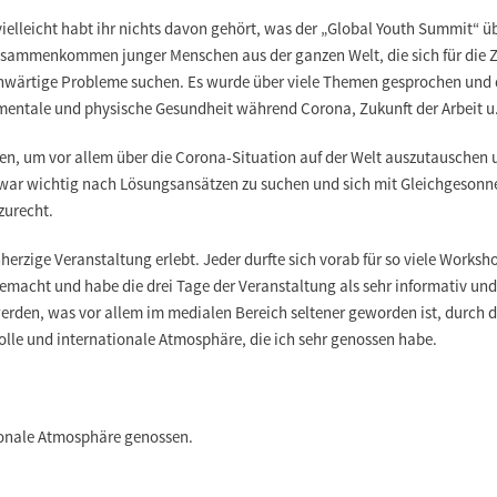
ielleicht habt ihr nichts davon gehört, was der „Global Youth Summit“ ü
usammenkommen junger Menschen aus der ganzen Welt, die sich für die Z
nwärtige Probleme suchen
. Es wurde über viele Themen gesprochen und d
 mentale und physische Gesundheit während Corona, Zukunft der Arbeit u
en, um vor allem über die Corona-Situation auf der Welt auszutauschen u
 war wichtig nach Lösungsansätzen zu suchen und sich mit Gleichgesonn
zurecht.
nherzige Veranstaltung erlebt
. Jeder durfte sich vorab für so viele Worksho
acht und habe die drei Tage der Veranstaltung als sehr informativ und f
erden, was vor allem im medialen Bereich seltener geworden ist, durch 
olle und internationale Atmosphäre, die ich sehr genossen habe.
tionale Atmosphäre genossen.