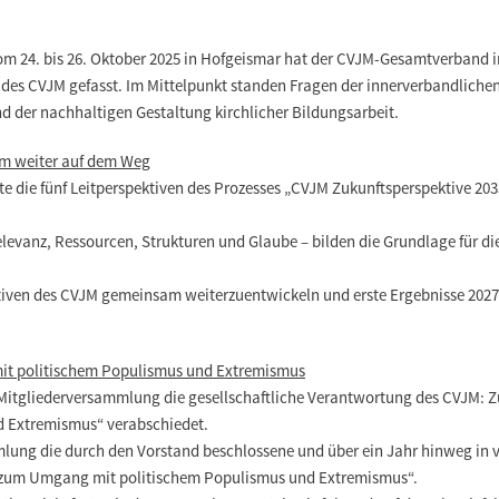
m 24. bis 26. Oktober 2025 in Hofgeismar hat der CVJM-Gesamtverband i
it des CVJM gefasst. Im Mittelpunkt standen Fragen der innerverbandliche
d der nachhaltigen Gestaltung kirchlicher Bildungsarbeit.
am weiter auf dem Weg
e die fünf Leitperspektiven des Prozesses „CVJM Zukunftsperspektive 203
Relevanz, Ressourcen, Strukturen und Glaube – bilden die Grundlage für 
pektiven des CVJM gemeinsam weiterzuentwickeln und erste Ergebnisse 20
it politischem Populismus und Extremismus
e Mitgliederversammlung die gesellschaftliche Verantwortung des CVJM: 
d Extremismus“ verabschiedet.
lung die durch den Vorstand beschlossene und über ein Jahr hinweg in 
d zum Umgang mit politischem Populismus und Extremismus“.