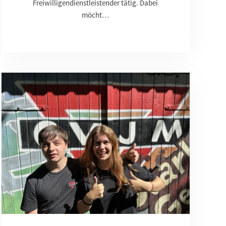
Freiwilligendienstleistender tätig. Dabei
möcht…