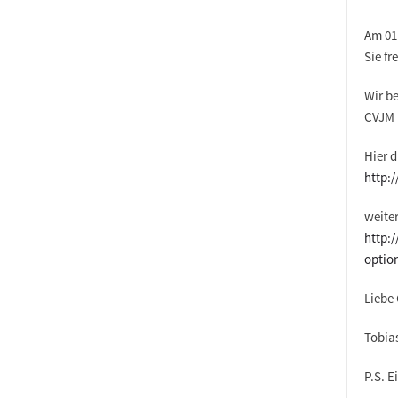
Am 01
Sie fr
Wir b
CVJM E
Hier 
http:
weiter
http:
optio
Liebe
Tobia
P.S. E