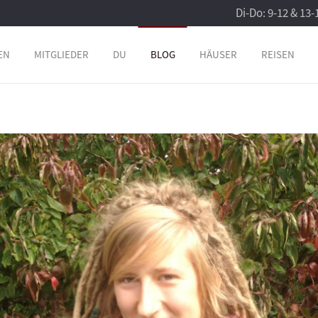
Di-Do: 9-12 & 13-
EN
MITGLIEDER
DU
BLOG
HÄUSER
REISEN