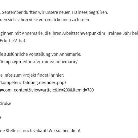
. September durften wir unsere
neuen Trainees begrüßen
.
euen sich schon viele von euch kennen zu lernen.
eginnen mit
Annemarie
, die ihren Arbeitsschwerpunktim Trainee-Jahr be
rfurt e.V. hat.
die
ausführliche Vorstellung
von Annemarie:
//temp.cvjm-erfurt.de/trainee-annemarie/
e Infos zum Projekt findet ihr hier:
//kompetenz-bildung.de/index.php?
n=com_content&view=article&id=200&Itemid=780
 Grüße
s
ine Stelle ist noch vakant! Wir suchen dich!