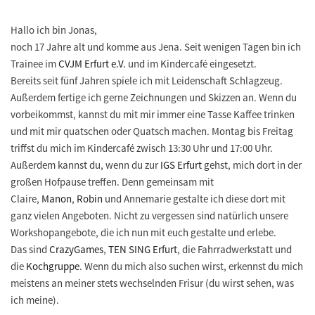
Hallo ich bin Jonas,
noch 17 Jahre alt und komme aus Jena. Seit wenigen Tagen bin ich
Trainee im
CVJM Erfurt e.V.
und im Kindercafé eingesetzt.
Bereits seit fünf Jahren spiele ich mit Leidenschaft Schlagzeug.
Außerdem fertige ich gerne Zeichnungen und Skizzen an. Wenn du
vorbeikommst, kannst du mit mir immer eine Tasse Kaffee trinken
und mit mir quatschen oder Quatsch machen. Montag bis Freitag
triffst du mich im Kindercafé zwisch 13:30 Uhr und 17:00 Uhr.
Außerdem kannst du, wenn du zur
IGS Erfurt
gehst, mich dort in der
großen Hofpause treffen. Denn gemeinsam mit
Claire,
Manon
,
Robin
und Annemarie gestalte ich diese dort mit
ganz vielen Angeboten. Nicht zu vergessen sind natürlich unsere
Workshopangebote, die ich nun mit euch gestalte und erlebe.
Das sind
CrazyGames
,
TEN SING Erfurt
, die Fahrradwerkstatt und
die
Kochgruppe
. Wenn du mich also suchen wirst, erkennst du mich
meistens an meiner stets wechselnden Frisur (du wirst sehen, was
ich meine).