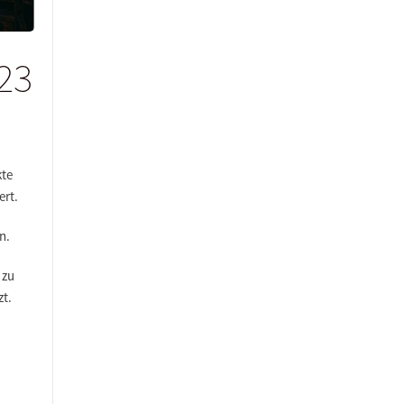
23
kte
ert.
n
.
 zu
zt.