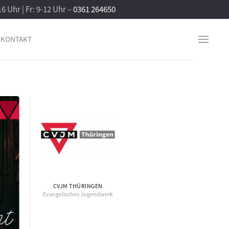
16 Uhr | Fr: 9-12 Uhr –
0361 264650
KONTAKT
CVJM THÜRINGEN
Evangelisches Jugendwerk