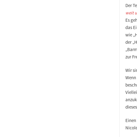
Der Te
weit u
Es ge
das E
wie „H
der „H
„Barmh
zur Fr
Wir si
Wenn i
besch
Vielle
a
nzuk
diese
Einen
Nicol