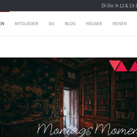
Di-Do: 9-12 & 13-
EN
MITGLIEDER
DU
BLOG
HÄUSER
REISEN