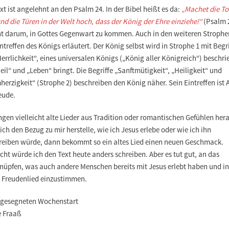
xt ist angelehnt an den Psalm 24.
In der
B
ibel heißt es da:
„
Machet die To
nd die Türen in der Welt hoch, dass der König der Ehre einziehe!“
(Psalm 2
ht darum, in Gottes Gegenwart zu kommen. Auch in den weiteren Strophe
intreffen des Königs
erläutert
.
Der König selbst wird in Strophe 1 mit Begr
errlichkeit“, eines universalen Königs („König aller Königreich“) beschri
eil“ und „Leben“ bringt. Die Begriffe „Sanftmütigkeit“, „Heiligkeit“ und
erzigkeit“ (Strophe 2) beschreiben den König näher. Sein Eintreffen ist 
eude.
ngen vielleicht alte Lieder aus Tradition oder romantischen Gefühlen her
ch den Bezug zu mir herstelle
, wie ich Jesus erlebe oder wie ich ihn
reiben würde, dann bekommt so ein altes Lied einen neuen Geschmack.
icht würde ich den Text heute anders schreiben. Aber es tut gut, an das
nüpfen, was auch andere Menschen bereits mit Jesus erlebt haben und in
s Freudenlied
einzustimmen
.
 gesegneten Wochenstart
e Fraaß