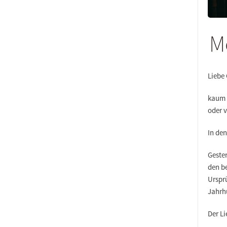
M
Liebe
kaum s
oder v
In de
Gester
den b
Ursprü
Jahrh
Der Li