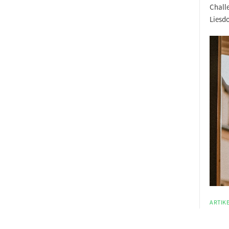
Chall
Lies
do
ARTIKE