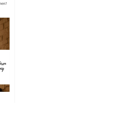
mmen?