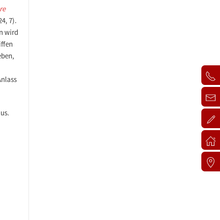
re
4, 7)
.
n wird
iffen
eben,
Anlass
aus.