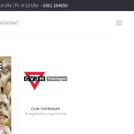
16 Uhr | Fr: 9-12 Uhr –
0361 264650
KONTAKT
CVJM THÜRINGEN
Evangelisches Jugendwerk