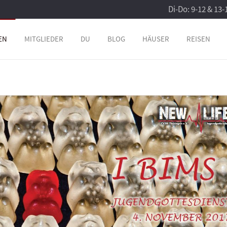
Di-Do: 9-12 & 13-
EN
MITGLIEDER
DU
BLOG
HÄUSER
REISEN