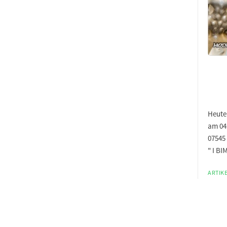
Heute 
am 04.
07545
" I BI
ARTIKE