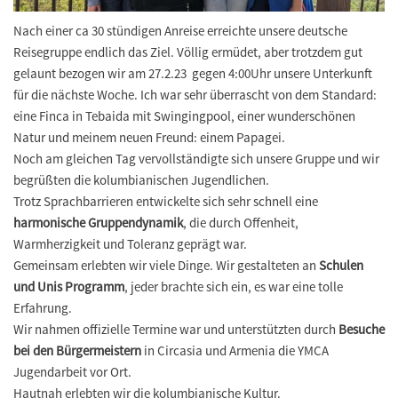
Nach einer ca 30 stündigen Anreise erreichte unsere deutsche
Reisegruppe endlich das Ziel. Völlig ermüdet, aber trotzdem gut
gelaunt bezogen wir am 27.2.23 gegen 4:00Uhr unsere Unterkunft
für die nächste Woche. Ich war sehr überrascht von dem Standard:
eine Finca in Tebaida mit Swingingpool, einer wunderschönen
Natur und meinem neuen Freund: einem Papagei.
Noch am gleichen Tag vervollständigte sich unsere Gruppe und wir
begrüßten die kolumbianischen Jugendlichen.
Trotz Sprachbarrieren entwickelte sich sehr schnell eine
harmonische Gruppendynamik
, die durch Offenheit,
Warmherzigkeit und Toleranz geprägt war.
Gemeinsam erlebten wir viele Dinge. Wir gestalteten an
Schulen
und Unis Programm
, jeder brachte sich ein, es war eine tolle
Erfahrung.
Wir nahmen offizielle Termine war und unterstützten durch
Besuche
bei den Bürgermeistern
in Circasia und Armenia die YMCA
Jugendarbeit vor Ort.
Hautnah erlebten wir die kolumbianische Kultur.