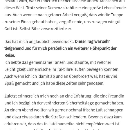
beklaut wird, war er innerlich reicher als viele andere Menschen auf
dieser Welt. Trotz seiner Demenz strahlte er eine große Lebensfreude
aus. Auch wenn er nach getaner Arbeit vergaß, dass wir die Treppe
zu seiner Finca gebaut haben, vergaß er nie, uns zu sagen wir gut
Gott ist. Selbst Bibelverse rezitierte er.
Das hat mich unglaublich beeindruckt.
Dieser Tag war sehr
tiefgehend und für mich persönlich ein weiterer Höhepunkt der
Reise.
Ich liebte das gemeinsame Tanzen und staunte, mit welcher
Leichtigkeit Einheimische im Takt ihre Hüften bewegen konnten.
Auch wenn ich ich damit ab und an überfordert war, hat es viel
Spaß gemacht und ich habe diese Zeiten sehr genossen.
Zuletzt erinnere ich mich noch an eine Erfahrung, die eine Freundin
und ich bezüglich der veränderten Sicherheitslage gemacht haben.
An einem Abend wollten wir gerne nochmal frische Luft schnappen
und dazu etwas durch die Straßen schlendern. Bevor es dazu kam
erfuhren wir, dass das in Lateinamerika nicht empfehlenswert ist