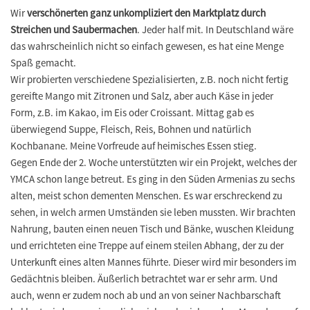
Wir
verschönerten ganz unkompliziert den Marktplatz durch
Streichen und Saubermachen
. Jeder half mit. In Deutschland wäre
das wahrscheinlich nicht so einfach gewesen, es hat eine Menge
Spaß gemacht.
Wir probierten verschiedene Spezialisierten, z.B. noch nicht fertig
gereifte Mango mit Zitronen und Salz, aber auch Käse in jeder
Form, z.B. im Kakao, im Eis oder Croissant. Mittag gab es
überwiegend Suppe, Fleisch, Reis, Bohnen und natürlich
Kochbanane. Meine Vorfreude auf heimisches Essen stieg.
Gegen Ende der 2. Woche unterstützten wir ein Projekt, welches der
YMCA schon lange betreut. Es ging in den Süden Armenias zu sechs
alten, meist schon dementen Menschen. Es war erschreckend zu
sehen, in welch armen Umständen sie leben mussten. Wir brachten
Nahrung, bauten einen neuen Tisch und Bänke, wuschen Kleidung
und errichteten eine Treppe auf einem steilen Abhang, der zu der
Unterkunft eines alten Mannes führte. Dieser wird mir besonders im
Gedächtnis bleiben. Äußerlich betrachtet war er sehr arm. Und
auch, wenn er zudem noch ab und an von seiner Nachbarschaft