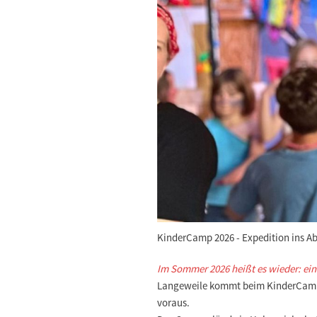
KinderCamp 2026 - Expedition ins A
Im Sommer 2026 heißt es wieder: ei
Langeweile kommt beim KinderCamp ni
voraus.