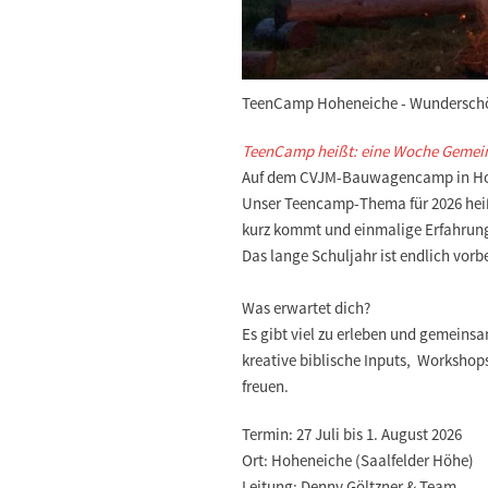
TeenCamp Hoheneiche - Wundersc
TeenCamp heißt: eine Woche Gemein
Auf dem CVJM-Bauwagencamp in Hohen
Unser Teencamp-Thema für 2026 heiß
kurz kommt und einmalige Erfahru
Das lange Schuljahr ist endlich vor
Was erwartet dich?
Es gibt viel zu erleben und gemein
kreative biblische Inputs, Workshop
freuen.
Termin:
27 Juli bis 1. August 2026
Ort:
Hoheneiche (Saalfelder Höhe)
Leitung:
Denny Göltzner & Team