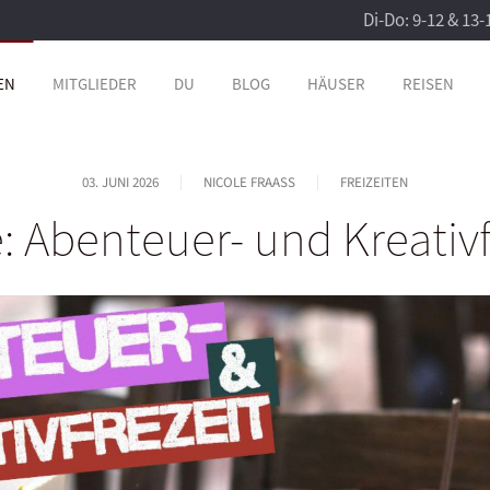
Di-Do: 9-12 & 13-
EN
MITGLIEDER
DU
BLOG
HÄUSER
REISEN
03. JUNI 2026
NICOLE FRAASS
FREIZEITEN
e: Abenteuer- und Kreativf