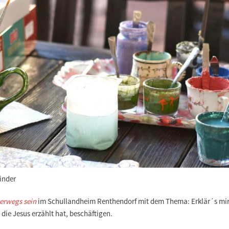
Kinder
terwegs sein
im Schullandheim Renthendorf mit dem Thema: Erklär´s mir! 
 die Jesus erzählt hat, beschäftigen.