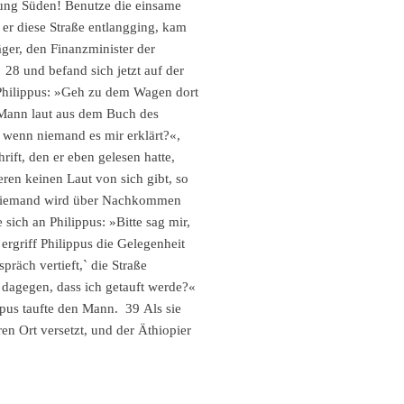
ung Süden! Benutze die einsame
 Newsletter
CVJM-Community
MontagsMoment
er diese Straße entlangging, kam
ekomme ich per:
ger, den Finanzminister der
28 und befand sich jetzt auf der
Angaben:
 Philippus: »Geh zu dem Wagen dort
n Mann laut aus dem Buch des
, wenn niemand es mir erklärt?«,
ift, den er eben gelesen hatte,
ren keinen Laut von sich gibt, so
t. Niemand wird über Nachkommen
ch an Philippus: »Bitte sag mir,
ergriff Philippus die Gelegenheit
präch vertieft,` die Straße
TT
MM
JJJJ
as dagegen, dass ich getauft werde?«
ppus taufte den Mann. 39 Als sie
lüsselt an unseren Dienstleister (cleverreach - Deutschland) übertragen.
en Ort versetzt, und der Äthiopier
e zum Datenschutz gelesen und sie verstanden.*
t und einverstanden.