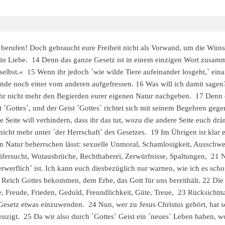
it berufen! Doch gebraucht eure Freiheit nicht als Vorwand, um die Wüns
r in Liebe. 14 Denn das ganze Gesetz ist in einem einzigen Wort zusamm
elbst.« 15 Wenn ihr jedoch ´wie wilde Tiere aufeinander losgeht,` einan
Ende noch einer vom anderen aufgefressen. 16 Was will ich damit sagen?
hr nicht mehr den Begierden eurer eigenen Natur nachgeben. 17 Denn d
´Gottes`, und der Geist ´Gottes` richtet sich mit seinem Begehren gege
de Seite will verhindern, dass ihr das tut, wozu die andere Seite euch 
hr nicht mehr unter ´der Herrschaft` des Gesetzes. 19 Im Übrigen ist klar
n Natur beherrschen lässt: sexuelle Unmoral, Schamlosigkeit, Ausschw
, Eifersucht, Wutausbrüche, Rechthaberei, Zerwürfnisse, Spaltungen, 21 
rwerflich` ist. Ich kann euch diesbezüglich nur warnen, wie ich es scho
 Reich Gottes bekommen, dem Erbe, das Gott für uns bereithält. 22 Die 
be, Freude, Frieden, Geduld, Freundlichkeit, Güte, Treue, 23 Rücksich
Gesetz etwas einzuwenden. 24 Nun, wer zu Jesus Christus gehört, hat s
zigt. 25 Da wir also durch ´Gottes` Geist ein ´neues` Leben haben, wol