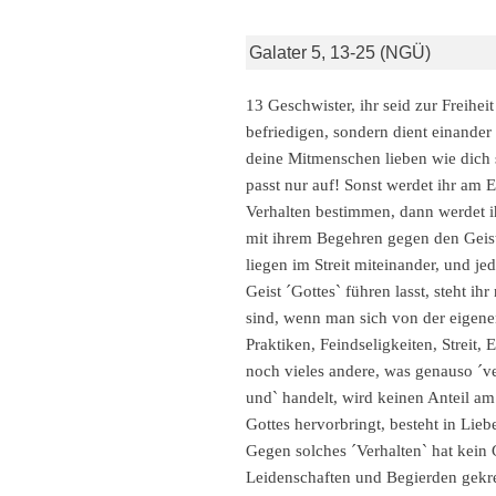
Galater 5, 13-25 (NGÜ)
13 Geschwister, ihr seid zur Freihe
befriedigen, sondern dient einande
deine Mitmenschen lieben wie dich s
passt nur auf! Sonst werdet ihr am 
Verhalten bestimmen, dann werdet i
mit ihrem Begehren gegen den Geist 
liegen im Streit miteinander, und je
Geist ´Gottes` führen lasst, steht i
sind, wenn man sich von der eigene
Praktiken, Feindseligkeiten, Streit
noch vieles andere, was genauso ´ve
und` handelt, wird keinen Anteil am
Gottes hervorbringt, besteht in Lie
Gegen solches ´Verhalten` hat kein 
Leidenschaften und Begierden gekreu