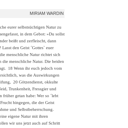
MIRIAM WARDIN
che eurer selbstsüchtigen Natur zu
engefasst, in dem Gebot: »Du sollst
der beißt und zerfleischt, dann
 Lasst den Geist ´Gottes` euer
ie menschliche Natur richtet sich
n die menschliche Natur. Die beiden
drängt. 18 Wenn ihr euch jedoch vom
 ersichtlich, was die Auswirkungen
eifung, 20 Götzendienst, okkulte
Neid, Trunkenheit, Fressgier und
n früher getan habe: Wer so ´lebt
Frucht hingegen, die der Geist
tnahme und Selbstbeherrschung.
eine eigene Natur mit ihren
len wir uns jetzt auch auf Schritt