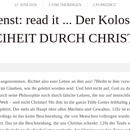
21. JUNI 2026
CVJM THÜRINGEN
CPJ-PREDIGT
nst: read it ... Der Kolos
EIHEIT DURCH CHRIS
, angenommen. Richtet also euer Leben an ihm aus! 7Bleibt in ihm verw
im Glauben, wie ihr gelehrt worden seid. Und hört nicht auf, Gott zu d
urch seine Philosophie noch durch falsche Lehren, die nur auf menschli
Welt – und nicht Christus! 9In ihm ist die ganze Fülle Gottes leibhaftig
s gehört. Der steht als Haupt über allen Mächten und Gewalten. 11Er ist e
dings ist das keine Beschneidung, die von Menschen vollzogen wurde. S
t. Das ist die Beschneidung, die uns Christus schenkt. 12In der Taufe 
 ihr habt an die Kraft Gottes geglaubt, der Christus von den Toten aufe