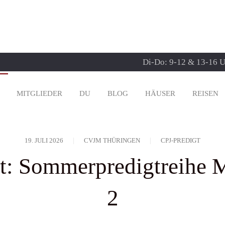
Di-Do: 9-12 & 13-16 Uh
MITGLIEDER
DU
BLOG
HÄUSER
REISEN
19. JULI 2026
CVJM THÜRINGEN
CPJ-PREDIGT
t: Sommerpredigtreihe M
2