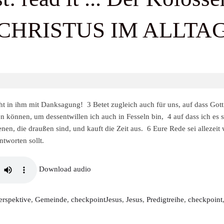
9 - 12:00
CHRISTUS IM ALLTA
t in ihm mit Danksagung! 3 Betet zugleich auch für uns, auf dass Gott 
 können, um dessentwillen ich auch in Fesseln bin, 4 auf dass ich es s
nen, die draußen sind, und kauft die Zeit aus. 6 Eure Rede sei allezeit
antworten sollt.
Download audio
erspektive
,
Gemeinde
,
checkpointJesus
,
Jesus
,
Predigtreihe
,
checkpoint