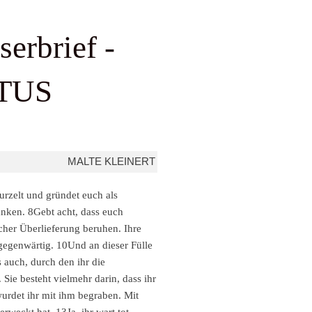
serbrief -
TUS
MALTE KLEINERT
urzelt und gründet euch als
anken. 8Gebt acht, dass euch
cher Überlieferung beruhen. Ihre
 gegenwärtig. 10Und an dieser Fülle
s auch, durch den ihr die
ie besteht vielmehr darin, dass ihr
wurdet ihr mit ihm begraben. Mit
rweckt hat. 13Ja, ihr wart tot