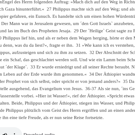
nEngel des Herrn folgenden Auftrag: »Mach dich auf den Weg in Richt
CVJM Thüringen
ch Gaza hinunterführt.« 27 Philippus machte sich auf den Weg; und als 
Den Informationen b
opier gefahren, ein Eunuch. Es handelte sich um einen hohen Würdenträ
eMail
 Der Mann war in Jerusalem gewesen, um ´den Gott Israels` anzubeten, 
Freiwillige 
und las im Buch des Propheten Jesaja. 29 Der ´Heilige` Geist sagte zu
0 Philippus lief hin, und als er neben dem Wagen herging, hörte er de
du denn, was du da liest?«, fragte er ihn. 31 »Wie kann ich es verstehen
Straße
ippus, aufzusteigen und sich zu ihm zu setzen. 32 Der Abschnitt der Schr
e ein Schaf, das geschlachtet werden soll. Und wie ein Lamm beim Sche
PLZ
ut ´der Klage`. 33 Er wurde erniedrigt und all seiner Rechte beraub
n Leben auf der Erde wurde ihm genommen.« 34 Der Äthiopier wandte si
Ort
der Prophet von sich selbst, oder spricht er von jemand anders?« 35 Da 
stelle ausgehend, das Evangelium von Jesus. 36-37 Als sie nun, ´ins Ges
Geburtsdatum
asserstelle vorbei. »Hier ist Wasser!«, rief der Äthiopier. »Spricht etw
ten. Beide, Philippus und der Äthiopier, stiegen ins Wasser, und Phili
Alle Daten werden versch
e Philippus plötzlich vom Geist des Herrn ergriffen und an einen ander
Ich habe die Hinweis
 ihn eine tiefe Freude, als er nun seine Reise fortsetzte.
Ich bin informier
Download audio