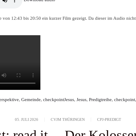
Du kannst den Newsletter jederz
uns erhältst, finden können, od
eingeschaltet sein.
kontaktierst. 
de von
12:43 bis 20:50
ein kurzer Film gezeigt. Da dieser im Audio nicht 
Datenschutzpraktiken findest Du 
Informationen in Übereinstimmu
erspektive
,
Gemeinde
,
checkpointJesus
,
Jesus
,
Predigtreihe
,
checkpoint
Dienstag bis D
09 - 12:00 und
05. JULI 2026
CVJM THÜRINGEN
CPJ-PREDIGT
Freitag:
t: read it ... Der Kolosse