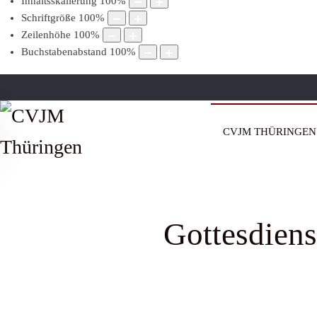
Inhaltsskalierung
100
%
Schriftgröße
100
%
Zeilenhöhe
100
%
Buchstabenabstand
100
%
CVJM THÜRINGEN
Gottesdiens