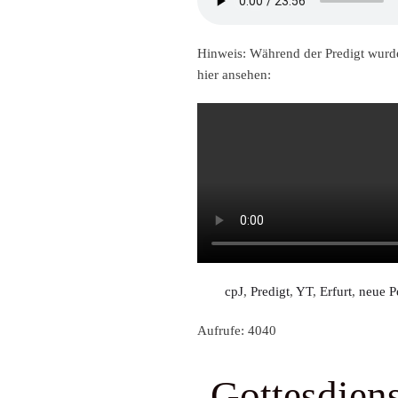
Hinweis:
Während der Predigt wur
hier ansehen:
cpJ
,
Predigt
,
YT
,
Erfurt
,
neue P
Aufrufe: 4040
Gottesdiens