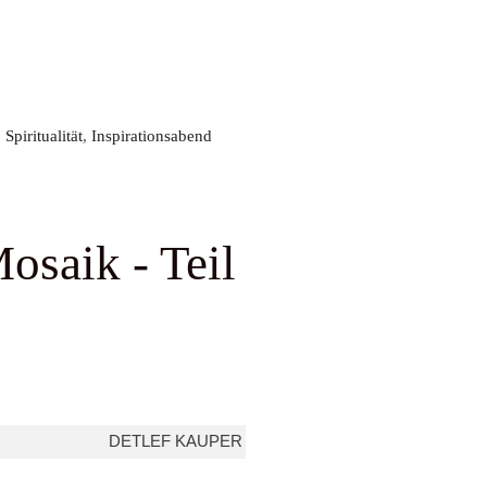
en Abständen versenden wir Informationen aus dem CVJM
Thüringen Landesverband.
dich auch für die CVJM Community und den MontagsMoment
anmelden.
,
Spiritualität
,
Inspirationsabend
Teil der CVJM Community zu werden, gehst du keine rechtliche Mitgliedschaft
st, dass du dich zum CVJM in Thüringen zugehörig/verbunden fühlst.
osaik - Teil
ngabe)
DETLEF KAUPER
ionen aus folgenden Bereichen (Mehrfachauswahl möglich)*