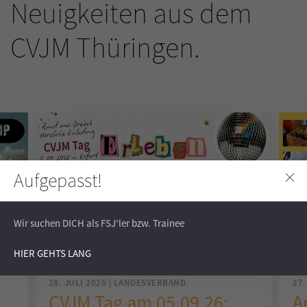
Neuigkeiten aus dem
CVJM Thüringen.
Aufgepasst!
Wir suchen DICH als FSJ'ler bzw. Trainee
HIER GEHTS LANG
28. JULI 2026 | LANDESVERBAND
27
CVJM Tag am 05.09.26:
A