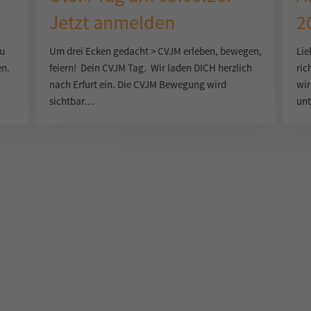
Jetzt anmelden
2
zu
Um drei Ecken gedacht > CVJM erleben, bewegen,
Lie
en.
feiern! Dein CVJM Tag. Wir laden DICH herzlich
ric
nach Erfurt ein. Die CVJM Bewegung wird
wir
sichtbar…
un