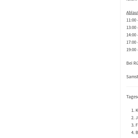
Ablau
11:00
13:00 
14:00
17:00
19:00
Bei R
Samst
Tages
K
J
F
B