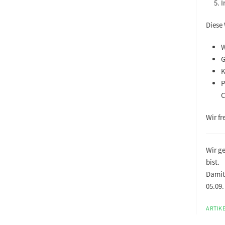
I
Diese
W
G
K
P
C
Wir fr
Wir ge
bist.
Damit
05.09.
ARTIKE