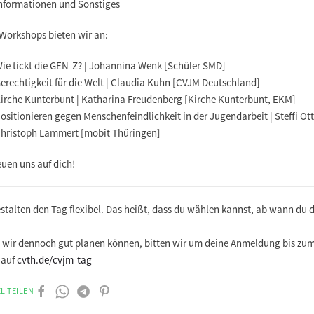
nformationen und Sonstiges
 Workshops bieten wir an:
ie tickt die GEN-Z? | Johannina Wenk [Schüler SMD]
erechtigkeit für die Welt | Claudia Kuhn [CVJM Deutschland]
irche Kunterbunt | Katharina Freudenberg [Kirche Kunterbunt, EKM]
ositionieren gegen Menschenfeindlichkeit in der Jugendarbeit | Steffi Ot
hristoph Lammert [mobit Thüringen]
euen uns auf dich!
stalten den Tag flexibel. Das heißt, dass du wählen kannst, ab wann du 
 wir dennoch gut planen können, bitten wir um deine
Anmeldung bis zu
auf
cvth.de/cvjm-tag
L TEILEN