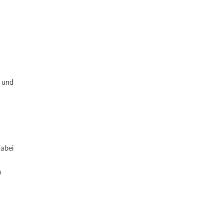
t und
dabei
m