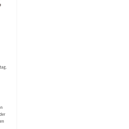
n
tag.
on
der
men