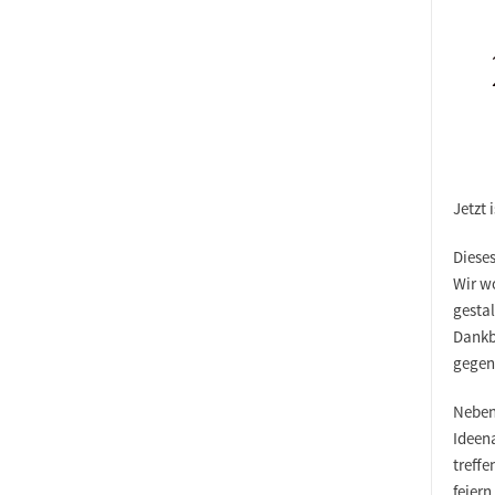
Jetzt i
Diese
Wir w
gestal
Dankba
gegen
Neben
Ideen
treff
feiern