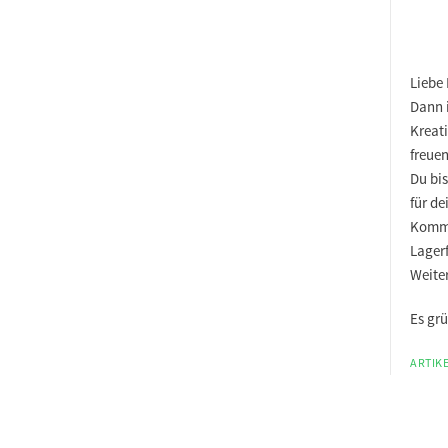
Liebe
Dann 
Kreat
freuen
Du bi
für de
Komm 
Lagerf
Weiter
Es gr
ARTIKE