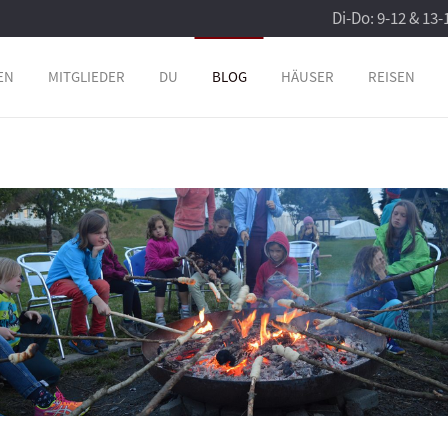
Di-Do: 9-12 & 13-
EN
MITGLIEDER
DU
BLOG
HÄUSER
REISEN