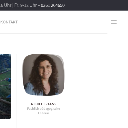
16 Uhr | Fr: 9-12 Uhr –
0361 264650
KONTAKT
NICOLE FRAASS
Fachlich pädagogische
Leiterin