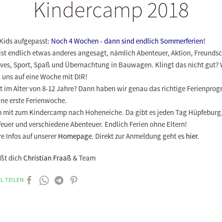
Kindercamp 2018
 Kids aufgepasst:
Noch 4 Wochen - dann sind endlich Sommerferien!
ist endlich etwas anderes angesagt, nämlich Abenteuer, Aktion, Freundsc
ives, Sport, Spaß und Übernachtung in Bauwagen. Klingt das nicht gut? 
 uns auf eine Woche mit DIR!
st im Alter von 8-12 Jahre? Dann haben wir genau das richtige Ferienpr
ine erste Ferienwoche.
mit zum Kindercamp nach Hoheneiche. Da gibt es jeden Tag Hüpfeburg
euer und verschiedene Abenteuer. Endlich Ferien ohne Eltern!
e Infos auf unserer
Homepage
. Direkt zur Anmeldung geht es
hier
.
üßt dich
Christian Fraaß
& Team
L TEILEN