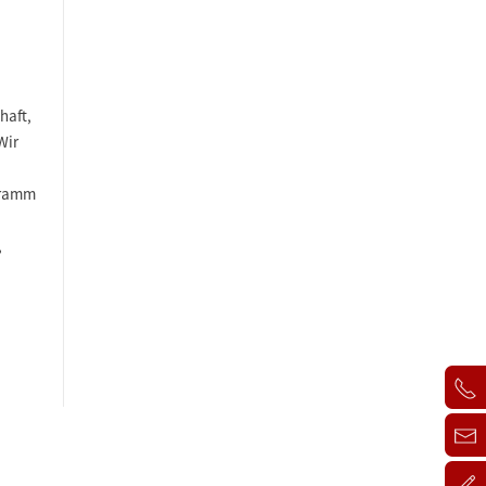
haft,
Wir
ogramm
,