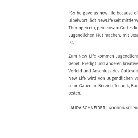
“
So
he gave us
new life
because of
Bibelwort lädt
NewLife
seit mittler
Thüringen ein, gemeinsam Gottesdienst
Jugendlichen Mut machen, mit Jesu
ist.
Zum New Life kommen Jugendliche
Gebet, Predigt und anderen kreativ
Vorfeld und Anschluss des Gottesdi
New Life wird von Jugendlichen vo
seine Gaben im Bereich Technik, Ban
testen.
|
LAURA SCHNEIDER
KOORDINATORIN