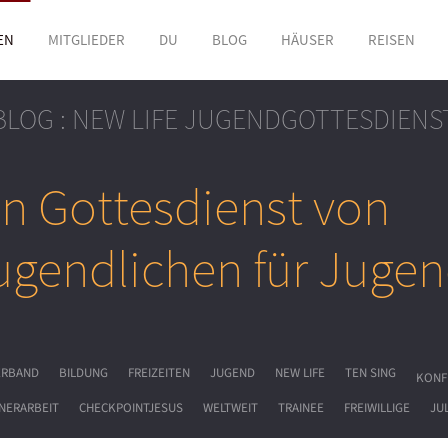
EN
MITGLIEDER
DU
BLOG
HÄUSER
REISEN
BLOG : NEW LIFE JUGENDGOTTESDIENS
in Gottesdienst von
ugendlichen für Jugen
ERBAND
BILDUNG
FREIZEITEN
JUGEND
NEW LIFE
TEN SING
KONF
NERARBEIT
CHECKPOINTJESUS
WELTWEIT
TRAINEE
FREIWILLIGE
JU