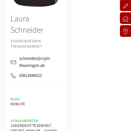
Laura
Schneider
KOORDINATORIN
TEENAGERARBEIT
schneider@cvjm-
thueringen.de
03612646512
BLOG:
NEWLIFE
SCHLAGWÖRTER
JUGENDGOTTESDIENST
,
ERFURT
,
NEWLIFE
,
JUGEND
,